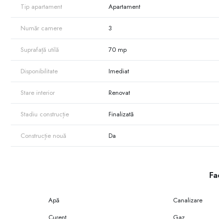
Tip apartament
Apartament
Număr camere
3
Suprafață utilă
70 mp
Disponibilitate
Imediat
Stare interior
Renovat
Stadiu construcție
Finalizată
Construcție nouă
Da
Fac
Apă
Canalizare
Curent
Gaz