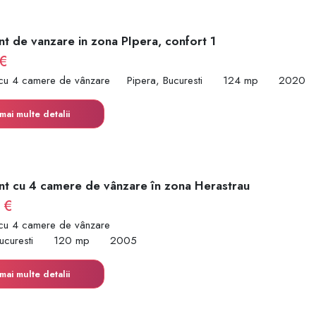
t de vanzare in zona PIpera, confort 1
€
cu 4 camere de vânzare
Pipera, Bucuresti
124 mp
2020
mai multe detalii
t cu 4 camere de vânzare în zona Herastrau
 €
cu 4 camere de vânzare
ucuresti
120 mp
2005
mai multe detalii