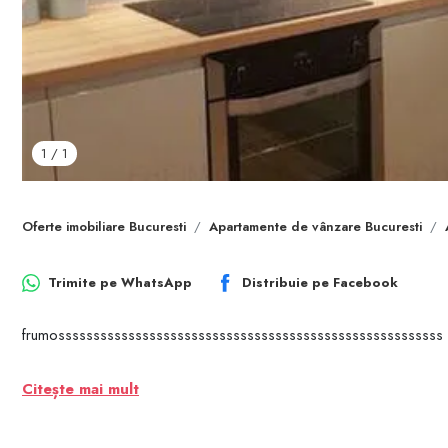
1
/
1
Oferte imobiliare Bucuresti
Apartamente de vânzare Bucuresti
Trimite pe
WhatsApp
Distribuie pe
Facebook
frumosssssssssssssssssssssssssssssssssssssssssssssssssssssss
Citește mai mult