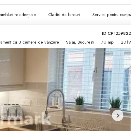
ambluri rezidențiale
Cladiri de birouri
Servicii pentru cumpa
ID CP1259822
tament cu 3 camere de vânzare
Salaj, Bucuresti
70 mp
2019
Next