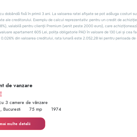
t de vanzare
€
cu 3 camere de vânzare
i, Bucuresti
75 mp
1974
mai multe detalii