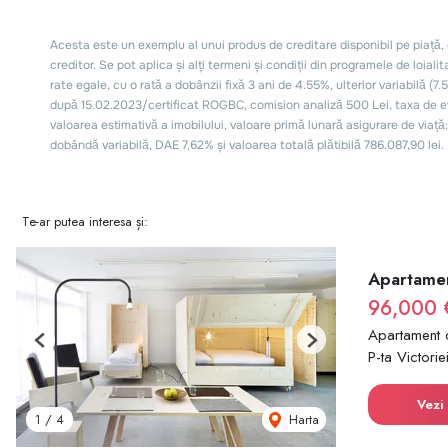
Te-ar putea interesa și:
Apartamen
96,000 
Apartament 
Previous
Next
P-ta Victorie
Vezi 
Harta
1
/
4