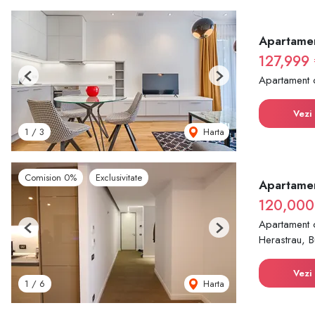
Apartamen
127,999 
Apartament 
Previous
Next
Vezi 
Harta
1
/
3
Comision 0%
Exclusivitate
Apartamen
120,000
Apartament 
Previous
Next
Herastrau, B
Vezi 
Harta
1
/
6