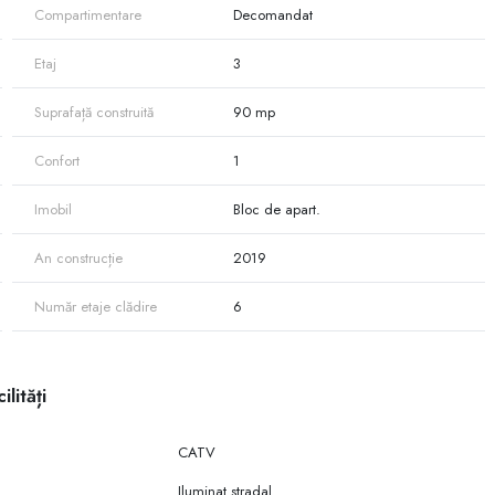
Compartimentare
Decomandat
Etaj
3
Suprafață construită
90 mp
Confort
1
Imobil
Bloc de apart.
An construcție
2019
Număr etaje clădire
6
ilități
CATV
Iluminat stradal